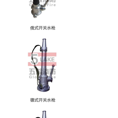
俄式开关水枪
德式开关水枪