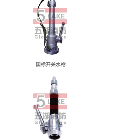
国标开关水枪